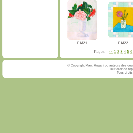
F M21
F M22
Pages :
<<
1
2
3
4
5
6
© Copyright Marc Rugani ou auteurs des oeuv
Tout droit de rep
Tous droits