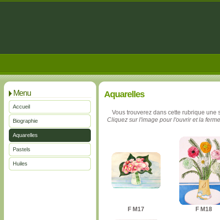
Menu
Aquarelles
Accueil
Vous trouverez dans cette rubrique une
Cliquez sur l'image pour l'ouvrir et la ferme
Biographie
Aquarelles
Pastels
Huiles
F M17
F M18