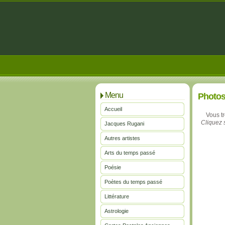
Menu
Photo
Accueil
Vous t
Cliquez s
Jacques Rugani
Autres artistes
Arts du temps passé
Poésie
Poètes du temps passé
Littérature
Astrologie