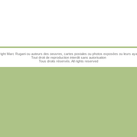
ight Marc Rugani ou auteurs des oeuvres, cartes postales ou photos exposées ou leurs ayan
Tout droit de reproduction interdit sans autorisation
Tous droits réservés. All rights reserved