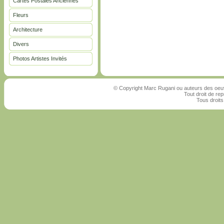
Cartes Postales Anciennes
Fleurs
Architecture
Divers
Photos Artistes Invités
© Copyright Marc Rugani ou auteurs des oeuv
Tout droit de rep
Tous droits