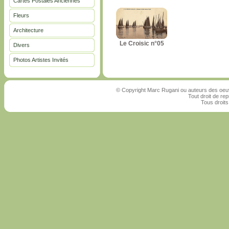
Cartes Postales Anciennes
Fleurs
Architecture
Le Croisic n°05
Divers
Photos Artistes Invités
© Copyright Marc Rugani ou auteurs des oeuv
Tout droit de rep
Tous droits