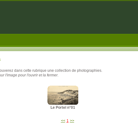
s
rouverez dans cette rubrique une collection de photographies.
ur l'image pour l'ouvrir et la fermer.
Le Portel n°01
<<
1
>>