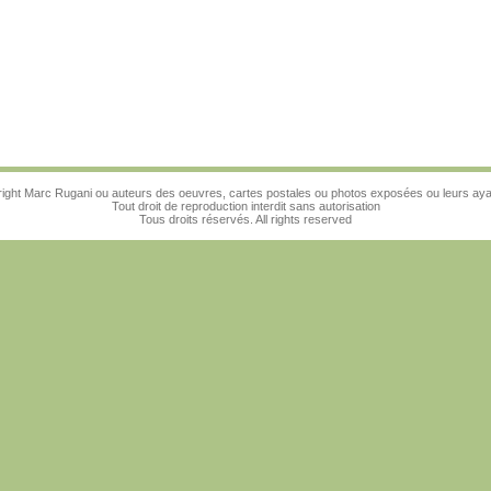
ight Marc Rugani ou auteurs des oeuvres, cartes postales ou photos exposées ou leurs ayan
Tout droit de reproduction interdit sans autorisation
Tous droits réservés. All rights reserved