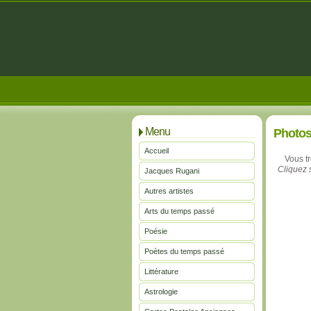
Menu
Photo
Accueil
Vous t
Cliquez s
Jacques Rugani
Autres artistes
Arts du temps passé
Poésie
Poètes du temps passé
Littérature
Astrologie