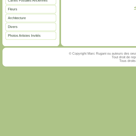
Cartes Postales Anciennes
Fleurs
Architecture
Divers
Photos Artistes Invités
© Copyright Marc Rugani ou auteurs des oeuv
Tout droit de rep
Tous droits