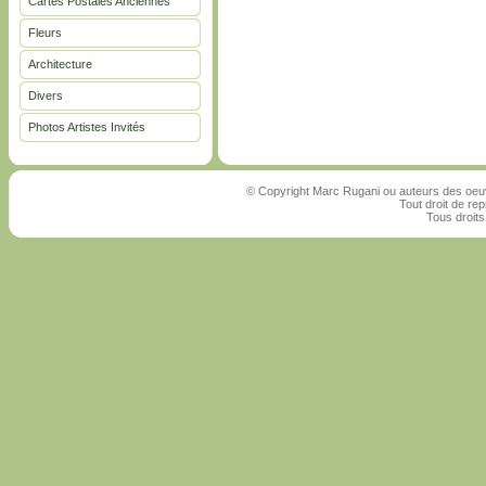
Cartes Postales Anciennes
Fleurs
Architecture
Divers
Photos Artistes Invités
© Copyright Marc Rugani ou auteurs des oeuv
Tout droit de rep
Tous droits