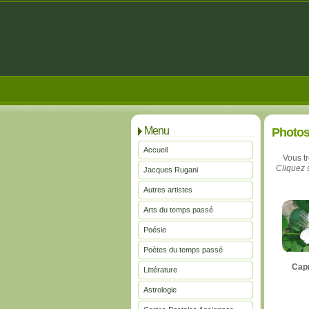
Menu
Photo
Accueil
Vous t
Cliquez s
Jacques Rugani
Autres artistes
Arts du temps passé
Poésie
Poètes du temps passé
Capr
Littérature
Astrologie