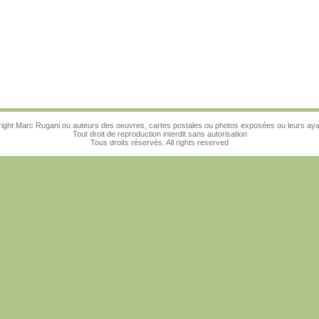
ight Marc Rugani ou auteurs des oeuvres, cartes postales ou photos exposées ou leurs ayan
Tout droit de reproduction interdit sans autorisation
Tous droits réservés. All rights reserved