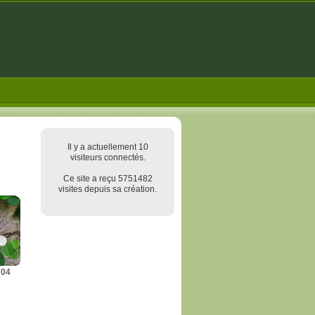
Il y a actuellement 10
visiteurs connectés.
Ce site a reçu 5751482
visites depuis sa création.
°04