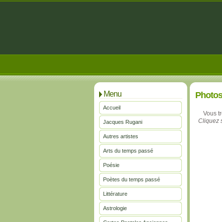
Menu
Photo
Accueil
Vous t
Cliquez s
Jacques Rugani
Autres artistes
Arts du temps passé
Poésie
Poètes du temps passé
Littérature
Astrologie