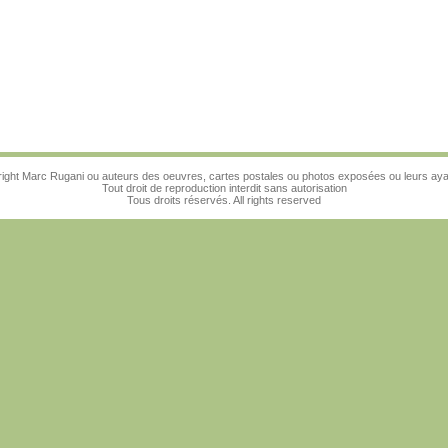
ight Marc Rugani ou auteurs des oeuvres, cartes postales ou photos exposées ou leurs ayan
Tout droit de reproduction interdit sans autorisation
Tous droits réservés. All rights reserved