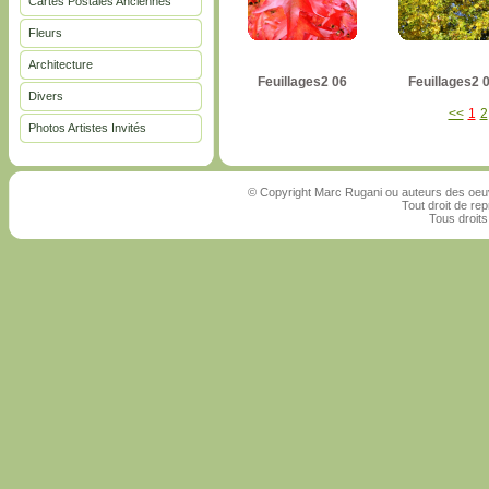
Cartes Postales Anciennes
Fleurs
Architecture
Feuillages2 06
Feuillages2 
Divers
<<
1
2
Photos Artistes Invités
© Copyright Marc Rugani ou auteurs des oeuv
Tout droit de rep
Tous droits