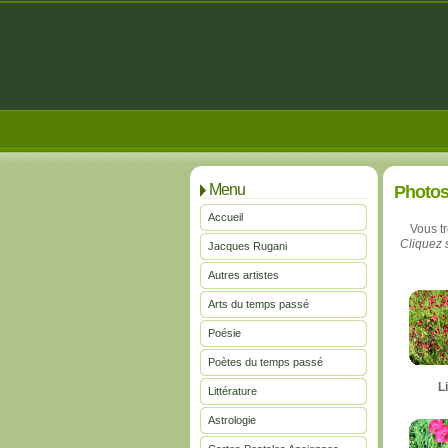
Menu
Photo
Accueil
Vous t
Cliquez s
Jacques Rugani
Autres artistes
Arts du temps passé
Poésie
Poètes du temps passé
L
Littérature
Astrologie