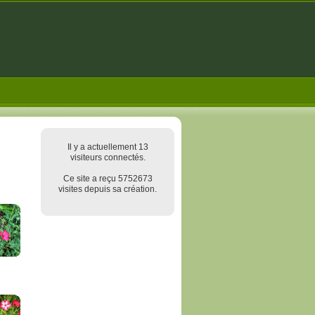
Il y a actuellement 13
visiteurs connectés.
Ce site a reçu 5752673
visites depuis sa création.