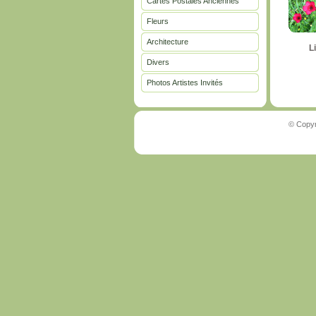
Cartes Postales Anciennes
Fleurs
Architecture
L
Divers
Photos Artistes Invités
© Copyr