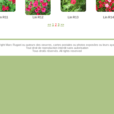
in R11
Lin R12
Lin R13
Lin R14
<<
1
2
3
>>
ight Marc Rugani ou auteurs des oeuvres, cartes postales ou photos exposées ou leurs ayan
Tout droit de reproduction interdit sans autorisation
Tous droits réservés. All rights reserved