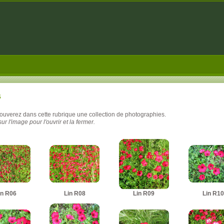
s
rouverez dans cette rubrique une collection de photographies.
ur l'image pour l'ouvrir et la fermer.
in R06
Lin R08
Lin R09
Lin R10