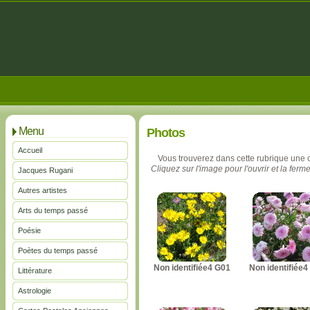
Menu
Photos
Accueil
Vous trouverez dans cette rubrique une 
Cliquez sur l'image pour l'ouvrir et la ferme
Jacques Rugani
Autres artistes
Arts du temps passé
Poésie
Poètes du temps passé
Non identifiée4 G01
Non identifiée4
Littérature
Astrologie