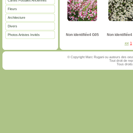
Cartes Postales Anciennes
Fleurs
Architecture
Divers
Non identifiée4 G05
Non identifiée4
Photos Artistes Invités
<<
1
© Copyright Marc Rugani ou auteurs des oeuv
Tout droit de rep
Tous droits