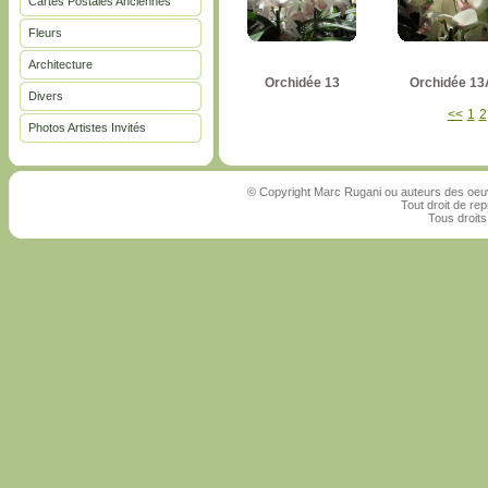
Cartes Postales Anciennes
Fleurs
Architecture
Orchidée 13
Orchidée 13
Divers
<<
1
2
Photos Artistes Invités
© Copyright Marc Rugani ou auteurs des oeuv
Tout droit de rep
Tous droits