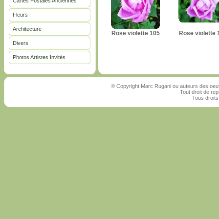
Cartes Postales Anciennes
Fleurs
Architecture
Rose violette 105
Rose violette 
Divers
Photos Artistes Invités
© Copyright Marc Rugani ou auteurs des oeuv
Tout droit de rep
Tous droits