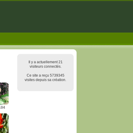
Il y a actuellement 21
visiteurs connectés.
Ce site a reçu 5739345
visites depuis sa création.
104