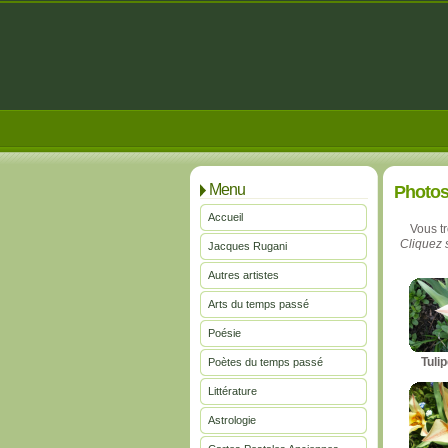
Menu
Photo
Accueil
Vous t
Cliquez s
Jacques Rugani
Autres artistes
Arts du temps passé
Poésie
Tuli
Poètes du temps passé
Littérature
Astrologie