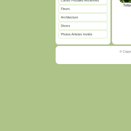
Cartes Postales Anciennes
Tuli
Fleurs
Architecture
Divers
Photos Artistes Invités
© Copyr