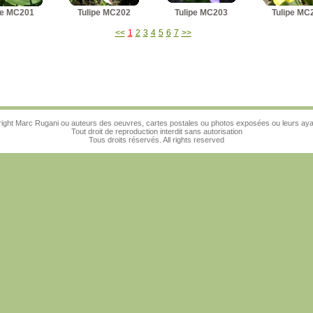
pe MC201
Tulipe MC202
Tulipe MC203
Tulipe MC
<<
1
2
3
4
5
6
7
>>
ight Marc Rugani ou auteurs des oeuvres, cartes postales ou photos exposées ou leurs ayan
Tout droit de reproduction interdit sans autorisation
Tous droits réservés. All rights reserved