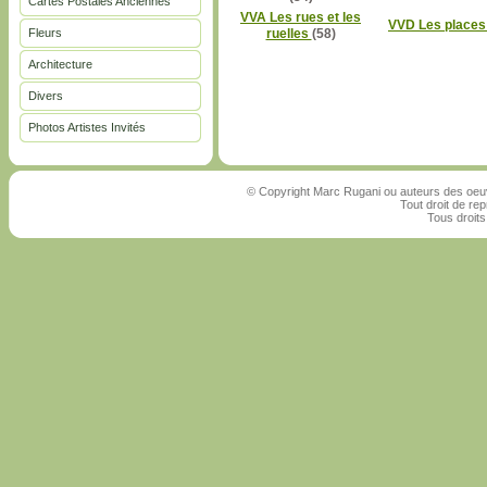
Cartes Postales Anciennes
VVA Les rues et les
VVD Les place
Fleurs
ruelles
(58)
Architecture
Divers
Photos Artistes Invités
© Copyright Marc Rugani ou auteurs des oeuv
Tout droit de rep
Tous droits