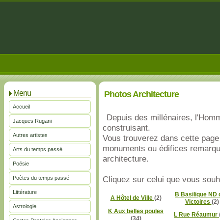
Menu
Photos Architecture
Accueil
Depuis des millénaires, l'Ho
Jacques Rugani
construisant.
Autres artistes
Vous trouverez dans cette page 
monuments ou édifices remarqua
Arts du temps passé
architecture.
Poésie
Poètes du temps passé
Cliquez sur celui que vous souha
Littérature
B Basilique ND 
A Hôtel de Ville
(2)
Victoires
(2)
Astrologie
K Aux belles poules
L Rue Réaumur
(34)