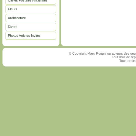
Cartes Postales Anciennes
Fleurs
Architecture
Divers
Photos Artistes Invités
© Copyright Marc Rugani ou auteurs des oeuv
Tout droit de rep
Tous droits