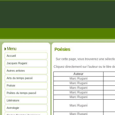
Menu
Poésies
Accueil
Sur cette page, vous trouverez une sélect
Jacques Rugani
Cliquez directement sur l'auteur ou le titre d
Autres artistes
Auteur
Arts du temps passé
Marc Rugani
Marc Rugani
Poésie
Marc Rugani
Marc Rugani
Poètes du temps passé
Marc Rugani
Littérature
Marc Rugani
Astrologie
Marc Rugani