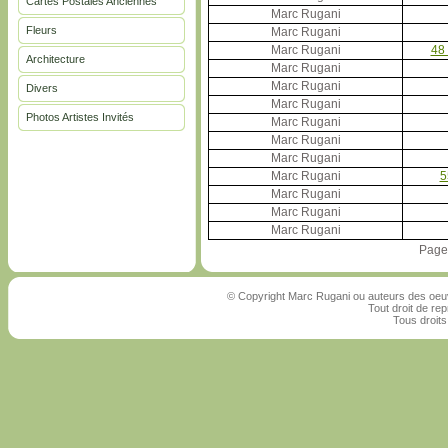
Cartes Postales Anciennes
Marc Rugani
Fleurs
Marc Rugani
Marc Rugani
48 
Architecture
Marc Rugani
Marc Rugani
Divers
Marc Rugani
Photos Artistes Invités
Marc Rugani
Marc Rugani
Marc Rugani
Marc Rugani
5
Marc Rugani
Marc Rugani
Marc Rugani
Page
© Copyright Marc Rugani ou auteurs des oeuv
Tout droit de rep
Tous droits